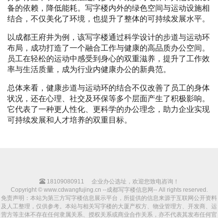
备的依赖，降低能耗。写字楼内外的绿色空间与运动设施相
结合，不仅美化了环境，也提升了整体的可持续发展水平。
以成都王府井为例，该写字楼通过科学设计的步道与运动环
布局，成功打造了一个融合工作与健康的高品质办公空间。
员工在轻松的运动中感受到身心的双重滋养，提升了工作效
率与生活质量，成为行业内健康办公的新典范。
总体来看，健康步道与运动环的结合不仅改善了员工的身体
状况，还在心理、社交及环保等多个层面产生了积极影响。
它代表了一种更人性化、更科学的办公理念，助力企业实现
可持续发展和人才培养的双重目标。
18109080911
企业办公选址，欢迎您致电咨询！
Copyright © www.cdwangfujing.cn --成都写字楼信息网-- All rights reserved.
免责声明：本站为第三方写字楼信息展示平台，所提供的信息来源于互联网公开资料
及人工整理，仅供参考。本站与相关写字楼的大厦产权方、物业管理方、开发商、运
营方等主体不存在任何隶属关系、授权关系或商业合作关系，亦不代表其发布任何官