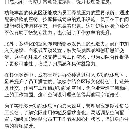
自然元素，有助于营造舒适氛围，提升心理舒适度。
功能丰富的休息区还能成为员工释放压力的重要场所。通过
配备轻松的座椅、按摩椅或简单的娱乐设施，员工在工作间
隙能够快速调整状态，避免疲劳积累。这种短暂的身心放松
不仅有助于恢复专注力，也促进了工作效率的提升。
此外，多样化的空间布局能够激发员工的创造力。设计中加
入灵感墙、白板或互动装置，鼓励头脑风暴和创新思维交
流。这样的环境不仅支持日常工作需求，也为团队合作提供
了更多可能性，增强了归属感和集体凝聚力。
在具体案例中，成都王府井办公楼通过引入多功能休息区，
显著提升了员工满意度。该楼宇结合区域文化特色，打造兼
具社交、休憩与工作辅助功能的空间，为企业营造了积极向
上的工作氛围。这种空间设计理念值得其他写字楼借鉴。
为了实现多元功能休息区的最大效益，管理层应定期收集员
工反馈，了解实际使用体验及需求变化。灵活调整空间配
置，确保其始终贴合员工工作节奏和心理状态，促进身心健
康的持续提升。