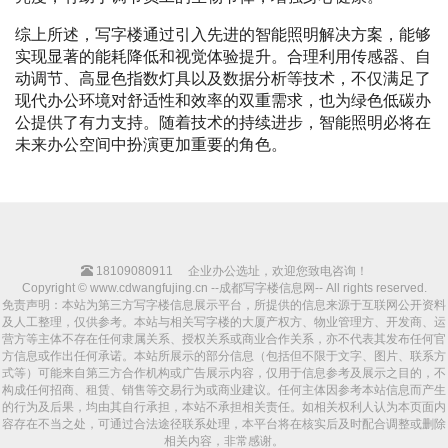
综上所述，写字楼通过引入先进的智能照明解决方案，能够
实现显著的能耗降低和视觉体验提升。合理利用传感器、自
动调节、高显色指数灯具以及数据分析等技术，不仅满足了
现代办公环境对舒适性和效率的双重需求，也为绿色低碳办
公提供了有力支持。随着技术的持续进步，智能照明必将在
未来办公空间中扮演更加重要的角色。
18109080911
企业办公选址，欢迎您致电咨询！
Copyright © www.cdwangfujing.cn --成都写字楼信息网-- All rights reserved.
免责声明：本站为第三方写字楼信息展示平台，所提供的信息来源于互联网公开资料
及人工整理，仅供参考。本站与相关写字楼的大厦产权方、物业管理方、开发商、运
营方等主体不存在任何隶属关系、授权关系或商业合作关系，亦不代表其发布任何官
方信息或作出任何承诺。本站所展示的部分信息（包括但不限于文字、图片、联系方
式等）可能来自第三方合作机构或广告展示内容，仅用于信息参考及展示之目的，不
构成任何招商、租赁、销售等交易行为或商业建议。任何主体因参考本站信息而产生
的行为及后果，均由其自行承担，本站不承担相关责任。如相关权利人认为本页面内
容存在不当之处，可通过合法途径联系处理，本平台将在核实后及时配合调整或删除
相关内容，非常感谢。